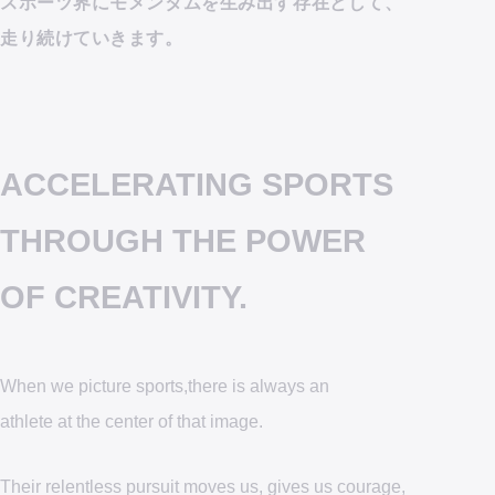
スポーツ界にモメンタムを生み出す存在として、
スポーツ界にモメンタムを生み出す存在として、
走り続けていきます。
走り続けていきます。
ACCELERATING SPORTS
ACCELERATING SPORTS
THROUGH THE POWER
THROUGH THE POWER
OF CREATIVITY.
OF CREATIVITY.
When we picture sports,there is always an
When we picture sports,there is always an
athlete at the center of that image.
athlete at the center of that image.
Their relentless pursuit moves us,
Their relentless pursuit moves us,
gives us courage,
gives us courage,