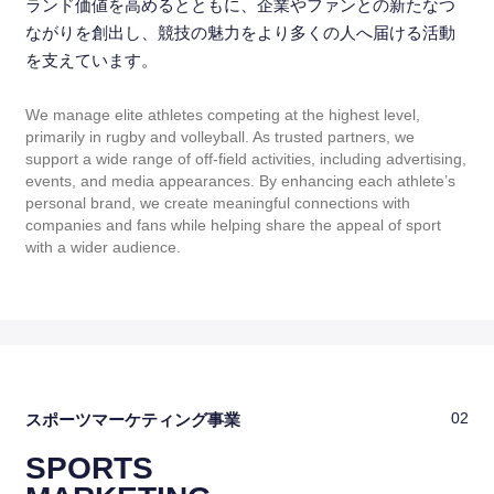
ランド価値を高めるとともに、企業やファンとの新たなつ
ながりを創出し、競技の魅力をより多くの人へ届ける活動
を支えています。
We manage elite athletes competing at the highest level,
primarily in rugby and volleyball. As trusted partners, we
support a wide range of off-field activities, including advertising,
events, and media appearances. By enhancing each athlete’s
personal brand, we create meaningful connections with
companies and fans while helping share the appeal of sport
with a wider audience.
スポーツマーケティング事業
02
SPORTS