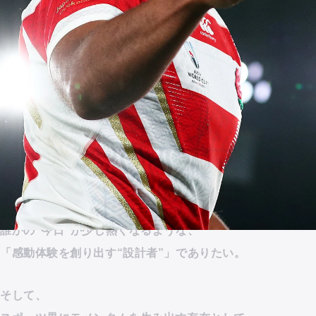
私たちは、そう願っています。
私たちは、そう願っています。
スタジアムで感じる高揚感。
スタジアムで感じる高揚感。
スマートフォンやデバイス越しに得られる、
スマートフォンやデバイス越しに得られる、
日常の中での没入感。
日常の中での没入感。
その一つひとつの瞬間を、
その一つひとつの瞬間を、
クリエイティブの力でデザインする。
クリエイティブの力でデザインする。
私たちは、アスリートとファンを繋ぐ
私たちは、アスリートとファンを繋ぐ
すべての領域において、
すべての領域において、
誰かの“今日”が少し熱くなるような、
誰かの“今日”が少し熱くなるような、
「感動体験を創り出す“設計者”」でありたい。
「感動体験を創り出す“設計者”」でありたい。
そして、
そして、