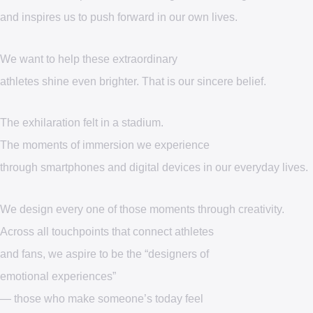
and inspires us to push forward in our own
and inspires us to push forward in our own
lives.
lives.
We want to help these extraordinary
We want to help these extraordinary
athletes shine even brighter.
athletes shine even brighter.
That is our sincere belief.
That is our sincere belief.
The exhilaration felt in a stadium.
The exhilaration felt in a stadium.
The moments of immersion we experience
The moments of immersion we experience
through smartphones and digital devices in
through smartphones and digital devices in
our everyday lives.
our everyday lives.
We design every one of those moments
We design every one of those moments
through creativity.
through creativity.
Across all touchpoints that connect athletes
Across all touchpoints that connect athletes
and fans, we aspire to be the “designers of
and fans, we aspire to be the “designers of
emotional experiences”
emotional experiences”
— those who make someone’s today feel
— those who make someone’s today feel