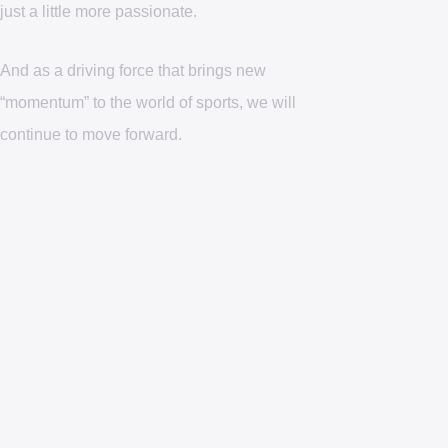
just a little more passionate.
just a little more passionate.
And as a driving force that brings new
And as a driving force that brings new
“momentum” to the world of sports, we will
“momentum” to the world of sports, we will
continue to move forward.
continue to move forward.