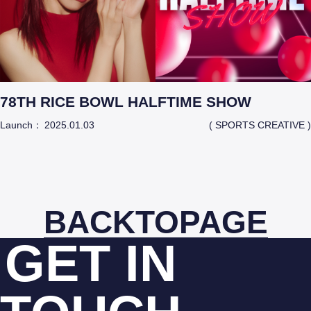
78TH RICE BOWL HALFTIME SHOW
Launch：
2025.01.03
( SPORTS CREATIVE )
BACK
TO
PAGE
GET IN